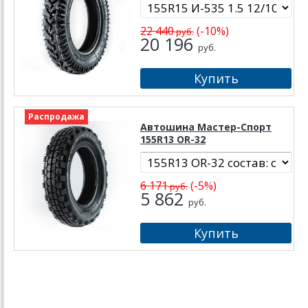
22 440
(-10%)
руб.
20 196
руб.
Распродажа
Автошина Мастер-Спорт
155R13 OR-32
6 171
(-5%)
руб.
5 862
руб.