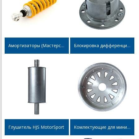
Амортизаторы (Мастерспорт,Ohlins )
Блокировка дифференциала
Глушитель HJS MotorSport
Комлектующие для минибагги, багги и картинга