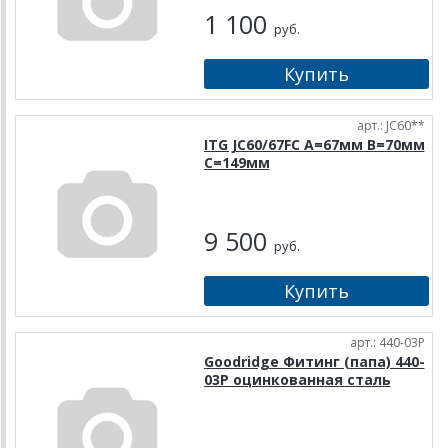
1 100
руб.
арт.: JC60**
ITG JC60/67FC A=67мм B=70мм
C=149мм
9 500
руб.
арт.: 440-03P
Goodridge Фитинг (папа) 440-
03P оцинкованная сталь