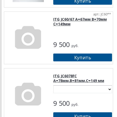
арт.: JC60**
ITG JC60/67 A=67мм B=70мм
C=149мм
9 500
руб.
ITG JC6078FC
A=78мм,В=81мм,С=149 мм
9 500
руб.