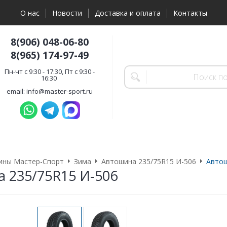
О нас
Новости
Доставка и оплата
Контакты
8(906) 048-06-80
8(965) 174-97-49
Пн-чт с 9:30 - 17:30, Пт с 9:30 -
16:30
email: info@master-sport.ru
ины Мастер-Спорт
Зима
Автошина 235/75R15 И-506
Автош
 235/75R15 И-506