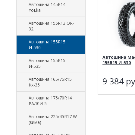
Автошина 145R14
YoLka
Автошина 155R13 OR-
32
Автошина 155R15
И-530
Автошина Ма
Автошина 155R15
155R15 И-530
И-535
9 384
ру
Автошина 165/75R15
Кх-35
Автошина 175/70R14
РАЛЛИ-5
Автошина 225/45R17 W
(зима)