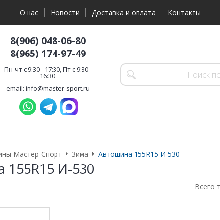
О нас
Новости
Доставка и оплата
Контакты
8(906) 048-06-80
8(965) 174-97-49
Пн-чт с 9:30 - 17:30, Пт с 9:30 -
16:30
email: info@master-sport.ru
ины Мастер-Спорт
Зима
Автошина 155R15 И-530
 155R15 И-530
Всего 