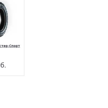
стер-Спорт
б.