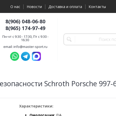
О нас
Новости
Доставка и оплата
Контакты
8(906) 048-06-80
8(965) 174-97-49
Пн-чт с 9:30 - 17:30, Пт с 9:30 -
16:30
email: info@master-sport.ru
езопасности Schroth Porsche 997-
Характеристики:
Омологация:
FIA