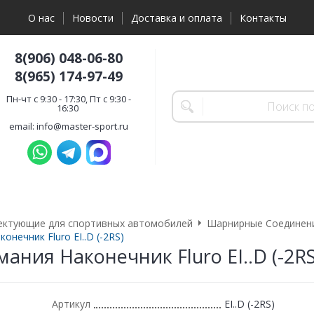
О нас
Новости
Доставка и оплата
Контакты
8(906) 048-06-80
8(965) 174-97-49
Пн-чт с 9:30 - 17:30, Пт с 9:30 -
16:30
email: info@master-sport.ru
ектующие для спортивных автомобилей
Шарнирные Соединения
онечник Fluro EI..D (-2RS)
мания Наконечник Fluro EI..D (-2RS
Артикул
EI..D (-2RS)