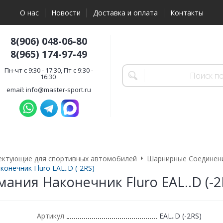
О нас
Новости
Доставка и оплата
Контакты
8(906) 048-06-80
8(965) 174-97-49
Пн-чт с 9:30 - 17:30, Пт с 9:30 -
16:30
email: info@master-sport.ru
ектующие для спортивных автомобилей
Шарнирные Соединения
конечник Fluro EAL..D (-2RS)
мания Наконечник Fluro EAL..D (-2
Артикул
EAL..D (-2RS)