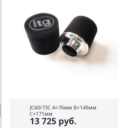
JC60/73C A=76мм B=149мм
С=171мм
13 725 руб.