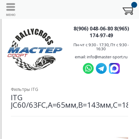
8(906) 048-06-80 8(965)
174-97-49
Пн-чт с 9:30 - 17:30, Пт с 9:30 -
16:30
email: info@master-sport.ru
Фильтры ITG
ITG
JC60/63FC,А=65мм,В=143мм,С=188