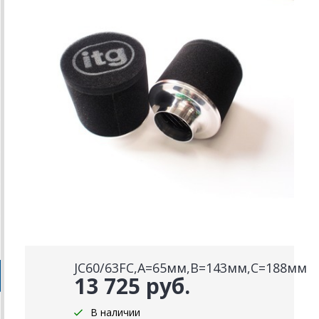
JC60/63FC,А=65мм,В=143мм,С=188мм
13 725 руб.
В наличии