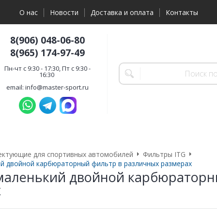
О нас
Новости
Доставка и оплата
Контакты
8(906) 048-06-80
8(965) 174-97-49
Пн-чт с 9:30 - 17:30, Пт с 9:30 -
16:30
email: info@master-sport.ru
ектующие для спортивных автомобилей
Фильтры ITG
ий двойной карбюраторный фильтр в различных размерах
 маленький двойной карбюраторн
х