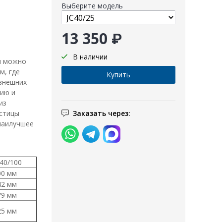
Выберите модель
13 350 ₽
В наличии
ы можно
м, где
 внешних
ию и
из
Заказать через:
астицы
наилучшее
C40/100
00 мм
42 мм
79 мм
25 мм