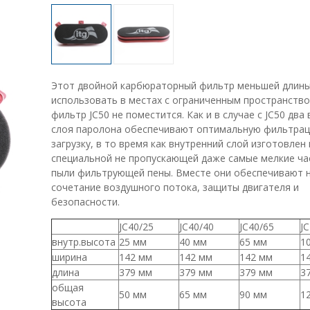
Этот двойной карбюраторный фильтр меньшей длин
использовать в местах с ограниченным пространство
фильтр JC50 не поместится. Как и в случае с JC50 два
слоя паролона обеспечивают оптимальную фильтрац
загрузку, в то время как внутренний слой изготовлен 
специальной не пропускающей даже самые мелкие ч
пыли фильтрующей пены. Вместе они обеспечивают 
сочетание воздушного потока, защиты двигателя и
безопасности.
JC40/25
JC40/40
JC40/65
J
внутр.высота
25 мм
40 мм
65 мм
1
ширина
142 мм
142 мм
142 мм
1
длина
379 мм
379 мм
379 мм
3
общая
50 мм
65 мм
90 мм
1
высота