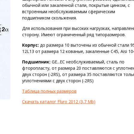
обычной или закаленной стали, покрытые
цинком, с
встроенным необслуживаемым сферическим
подшипником скольжения.
Для использования при высоких нагрузках, направлен
сторону. Имеют ограниченный ряд
типоразмеров.
Корпус:
до размера 10 выточены из обычной стали 
12L13 от размера 12 кованые, закаленные C45, Aisi 10
Подшипник:
GE...EC необслуживаемый, сталь по
фторопласту, от размера 20 поставляются с уплотне
двух сторон (-2RS), от размера 35 поставляются толь
уплотнениями с двух сторон (-2RS)
Таблица полных размеров
Скачать каталог Fluro 2012 (3,7 Mb)