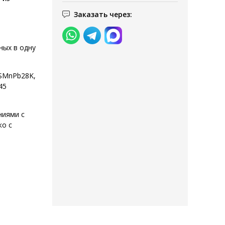
Заказать через:
ных в одну
9SMnPb28K,
45
ниями с
ко с