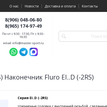
О нас
Новости
Доставка и оплата
Контакты
8(906) 048-06-80
8(965) 174-97-49
Пн-чт с 9:30 - 17:30, Пт с 9:30 -
16:30
email: info@master-sport.ru
S) Наконечник Fluro EI..D (-2RS)
Серия EI..D (-2RS)
Шарнирные головки с внутренней резьбой, сделанные