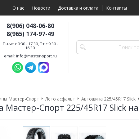
О нас
Новости
Доставка и оплата
Контакты
8(906) 048-06-80
8(965) 174-97-49
Пн-чт с 9:30 - 17:30, Пт с 9:30 -
16:30
email: info@master-sport.ru
ины Мастер-Спорт
Лето асфальт
Автошина 225/45R17 Slick
 Мастер-Спорт 225/45R17 Slick на